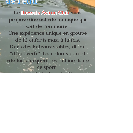
de l'eau
Le
Bressols Aviron Club
vous
propose une activité nautique qui
sort de l'ordinaire !
Une expérience unique en groupe
de 12 enfants maxi à la fois.
Dans des bateaux stables, dit de
"découverte", les enfants auront
vite fait d'acquérir les rudiments de
ce sport.
A partir de 9ans (cm1)
CONTACTEZ-NOUS
pour finaliser
votre projet.
Bressols Aviron Club - 221 chemin de la Rive-
82710 Bressols- Tel :
05 81 98 78 32